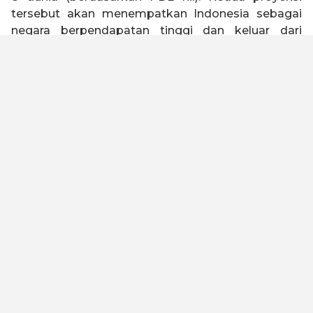
tersebut akan menempatkan Indonesia sebagai
negara berpendapatan tinggi dan keluar dari
jebakan negara kelas menengah (
middle income
trap
).
Indonesia 2045 memiliki visi untuk menjadi negara
tangguh, sejahtera, inklusif, dan berkelanjutan.
Untuk mewujudkan visi tersebut, Kadin Indonesia
telah melakukan kajian dengan melibatkan seluruh
elemen bangsa baik asosiasi, akademisi, serikat
buruh, organisasi keagamaan, pelaku usaha dan
industri untuk merumuskan Peta Jalan Indonesia
Emas 2045. Kami meyakini dengan landasan
filosofi “Gotong Royong” dan “Bhinneka Tunggal
Ika” yang diimplementasikan oleh kualitas SDM
yang unggul, maka visi ini dapat tercapai.
Untuk menjadi negara maju dan lepas dari jebakan
negara kelas menengah, Peta Jalan ini